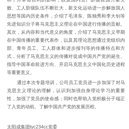
败、工人阶级队伍不断壮大，新文化运动进一步解放国人
思想等国内历史条件，介绍了毛泽东、陈独秀和李大钊等
先进知识分子将马克思主义理论在中国进行传播的贡献。
其次，从内容和当代意义的角度，介绍了马克思主义早期
在中国传播的重要代表作，以及其理论思想通过党组织内
部、青年员工、工人群体和进步报刊等的传播特点和方
式，分析了马克思主义的传播对促成中国共产党的诞生、
指导中国革命前进方向、开启马克思主义中国化历史进程
等重要意义。
通过本次专题培训，公司员工党员进一步加深了对马
克思主义理论的理解，认识到加强自身理论学习的重要
性，加强了党员的使命感；同时也帮助入党积极分子端正
了入党的动机、了解中国共产党的发展历程。
太阳成集团tyc234cc党委