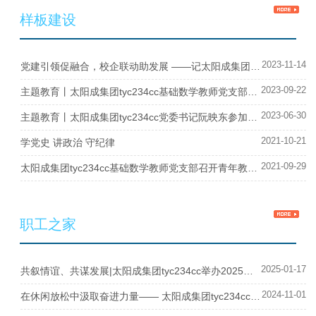
样板建设
2023-11-14
党建引领促融合，校企联动助发展 ——记太阳成集团tyc234cc数学硕士研究生党支部赴南航总部参访暨联合主题党日活动
2023-09-22
主题教育丨太阳成集团tyc234cc基础数学教师党支部召开主题教育专题组织生活会
2023-06-30
主题教育丨太阳成集团tyc234cc党委书记阮映东参加基础数学教师党支部党员转正会议并讲授专题党课
2021-10-21
学党史 讲政治 守纪律
2021-09-29
太阳成集团tyc234cc基础数学教师党支部召开青年教师座谈会
职工之家
2025-01-17
共叙情谊、共谋发展|太阳成集团tyc234cc举办2025年迎新春茶话会
2024-11-01
在休闲放松中汲取奋进力量—— 太阳成集团tyc234cc分工会开展教职工疗休养活动