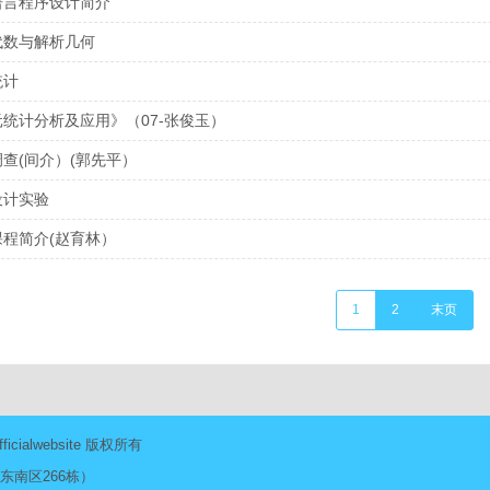
语言程序设计简介
代数与解析几何
统计
统计分析及应用》（07-张俊玉）
查(间介）(郭先平）
设计实验
课程简介(赵育林）
当
1
页
2
末
末页
前
面
页
页
icialwebsite 版权所有
东南区266栋）