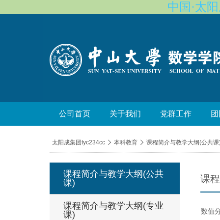
中国·太阳成集
公司首页
关于我们
党群工作
团
导
太阳成集团tyc234cc

本科教育

课程简介与教学大纲(公共课
航
痕
课程简介与教学大纲(公共
迹
课程
课)
课程简介与教学大纲(专业
数值
课)