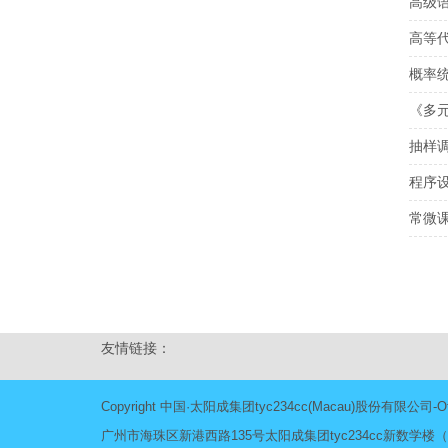
高级
高等
概率
《多元
抽样调
程序
常微
分
页
友情链接：
Copyright 中国·太阳成集团tyc234cc(Macau)股份有限公司-Off
广州市海珠区新港西路135号太阳成集团tyc234cc新数学楼（