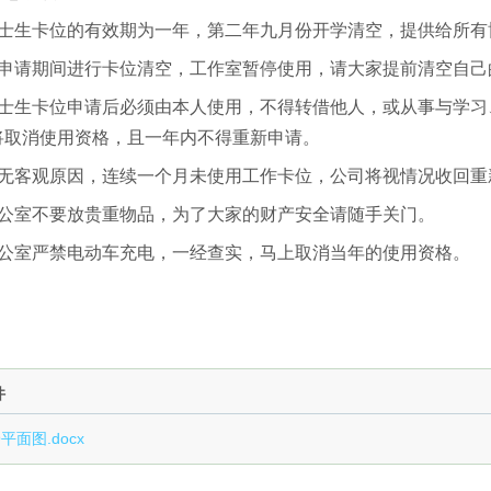
博士生卡位的有效期为一年，第二年九月份开学清空，提供给所有
在申请期间进行卡位清空，工作室暂停使用，请大家提前清空自己
博士生卡位申请后必须由本人使用，不得转借他人，或从事与学习
将取消使用资格，且一年内不得重新申请。
如无客观原因，连续一个月未使用工作卡位，公司将视情况收回重
办公室不要放贵重物品，为了大家的财产安全请随手关门。
办公室严禁电动车充电，一经查实，马上取消当年的使用资格。
太阳成集团tyc
2022年9
件
9平面图.docx