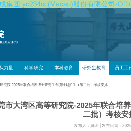
团tyc234cc(Macau)股份有限公司-Officia
队力量
科学研究
本科教育
研究生教育
员工工
研究院-2025年联合培养博士研究生专项计划招生（第二批）考核安排
莞市大湾区高等研究院-2025年联合培
二批）考核安
发布人：姚璐
发布日期：2025-