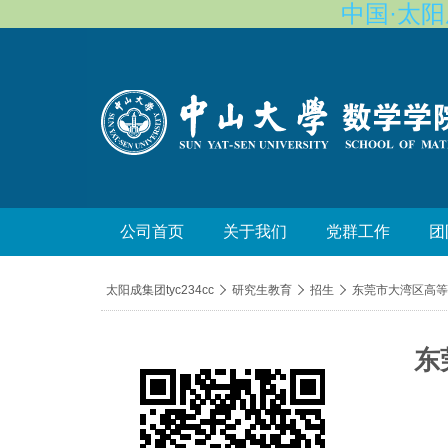
中国·太阳成集
公司首页
关于我们
党群工作
团
导
太阳成集团tyc234cc

研究生教育

招生

东莞市大湾区高等
航
痕
东
迹