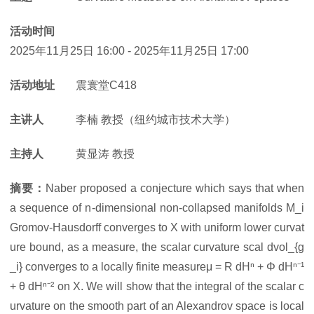
活动时间
2025年11月25日 16:00
-
2025年11月25日 17:00
活动地址
震寰堂C418
主讲人
李楠 教授（纽约城市技术大学）
主持人
黄显涛 教授
摘要：
Naber proposed a conjecture which says that when
a sequence of n-dimensional non-collapsed manifolds M_i
Gromov-Hausdorff converges to X with uniform lower curvat
ure bound, as a measure, the scalar curvature scal dvol_{g
_i} converges to a locally finite measureμ = R dHⁿ + Φ dHⁿ⁻¹
+ θ dHⁿ⁻² on X. We will show that the integral of the scalar c
urvature on the smooth part of an Alexandrov space is local