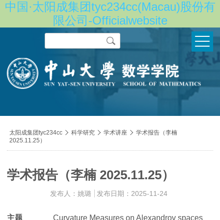
中国·太阳成集团tyc234cc(Macau)股份有
限公司-Officialwebsite
Search
导
太阳成集团tyc234cc

科学研究

学术讲座

学术报告（李楠
2025.11.25）
航
痕
迹
学术报告（李楠 2025.11.25）
发布人：姚璐
发布日期：2025-11-24
主题
Curvature Measures on Alexandrov spaces