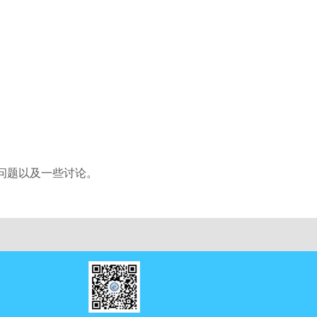
问题以及一些讨论。