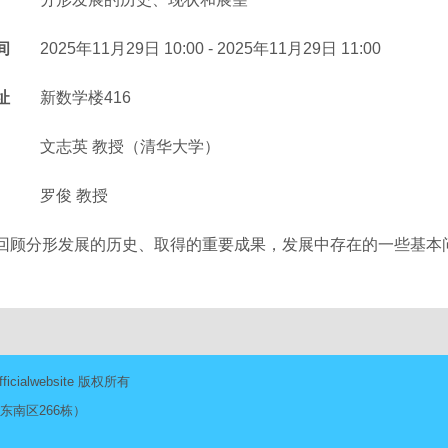
间
2025年11月29日 10:00
-
2025年11月29日 11:00
址
新数学楼416
文志英 教授（清华大学）
罗俊 教授
回顾分形发展的历史、取得的重要成果，发展中存在的一些基本
icialwebsite 版权所有
东南区266栋）