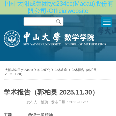
中国·太阳成集团tyc234cc(Macau)股份有
限公司-Officialwebsite
Search
导
太阳成集团tyc234cc

科学研究

学术讲座

学术报告（郭柏灵
2025.11.30）
航
痕
迹
学术报告（郭柏灵 2025.11.30）
发布人：姚璐
发布日期：2025-11-27
主题
两弹一星精神